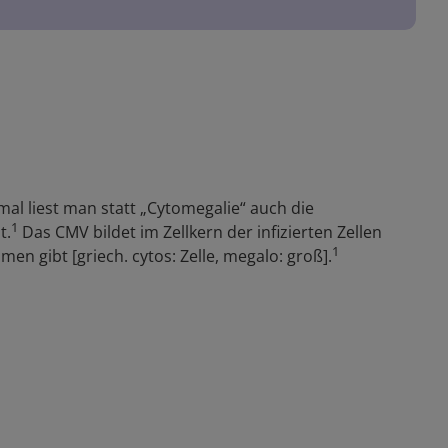
mal liest man statt „Cytomegalie“ auch die
1
t.
Das CMV bildet im Zellkern der infizierten Zellen
1
n gibt [griech. cytos: Zelle, megalo: groß].