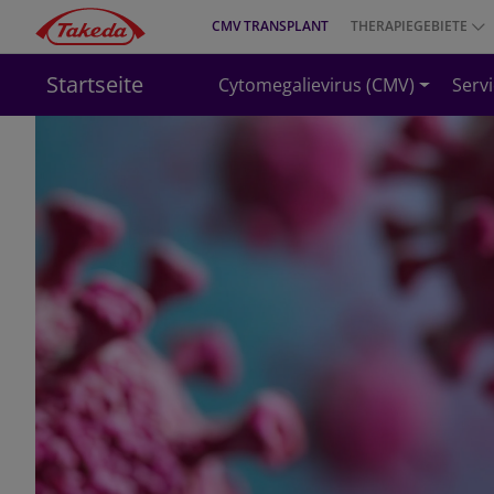
Direkt
CMV TRANSPLANT
THERAPIEGEBIETE
Top
zum
menu
Inhalt
Startseite
Cytomegalievirus (CMV)
Serv