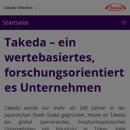
Direkt
Takeda Websites
zum
Inhalt
Startseite
CMV
THERAPIEGEBIETE
PRODUKTE
Top
TRANSPLANT
menu
Takeda – ein
wertebasiertes,
forschungsorientiert
es Unternehmen
Takeda wurde vor mehr als 240 Jahren in der
japanischen Stadt Osaka gegründet. Heute ist Takeda
ein global operierendes, biopharmazeutisches
Unternehmen mit Hauptsitz in Tokyo. Viele