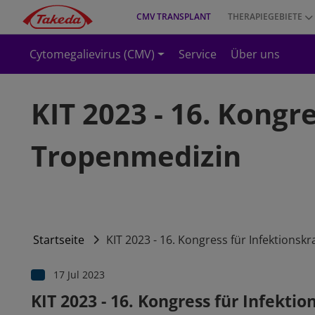
Direkt zum Inhalt
Top menu
Media
CMV TRANSPLANT
THERAPIEGEBIETE
Main navigation
Cytomegalievirus (CMV)
Service
Über uns
KIT 2023 - 16. Kongr
Tropenmedizin
Startseite
KIT 2023 - 16. Kongress für Infektions
17 Jul 2023
KIT 2023 - 16. Kongress für Infekt