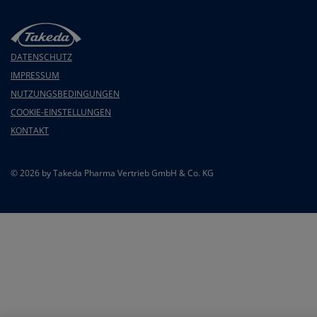
DATENSCHUTZ
F
IMPRESSUM
NUTZUNGSBEDINGUNGEN
o
COOKIE-EINSTELLUNGEN
o
KONTAKT
t
e
© 2026 by Takeda Pharma Vertrieb GmbH & Co. KG
r
m
e
n
u