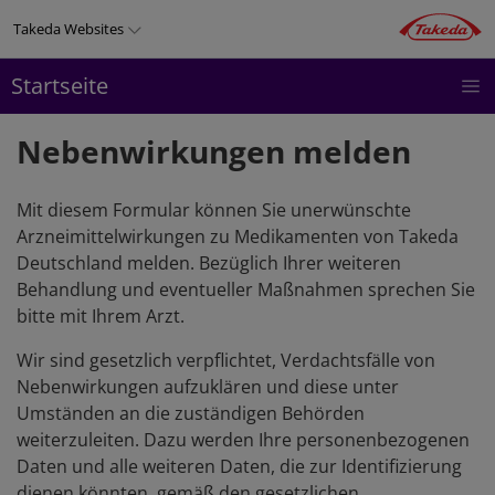
Direkt
Takeda Websites
zum
Inhalt
Startseite
CMV
THERAPIEGEBIETE
PRODUKTE
Top
TRANSPLANT
menu
Nebenwirkungen melden
Mit diesem Formular können Sie unerwünschte
Arzneimittelwirkungen zu Medikamenten von Takeda
Deutschland melden. Bezüglich Ihrer weiteren
Behandlung und eventueller Maßnahmen sprechen Sie
bitte mit Ihrem Arzt.
Wir sind gesetzlich verpflichtet, Verdachtsfälle von
Nebenwirkungen aufzuklären und diese unter
Umständen an die zuständigen Behörden
weiterzuleiten. Dazu werden Ihre personenbezogenen
Daten und alle weiteren Daten, die zur Identifizierung
dienen könnten, gemäß den gesetzlichen